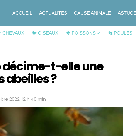
ACCUEIL
ACTUALITÉS
CAUSE ANIMALE
ASTUC
 CHEVAUX
🐦 OISEAUX
🐠 POISSONS
🐔 POULES
e décime-t-elle une
 abeilles ?
obre 2022, 12 h 40 min