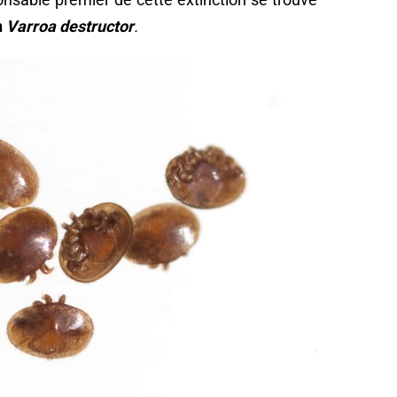
n
Varroa destructor
.