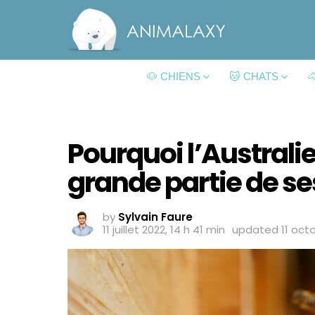
🐶 CHIENS
🐱 CHATS

Pourquoi l’Australi
grande partie de ses
by
Sylvain Faure
11 juillet 2022, 14 h 41 min
updated
11 oct