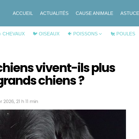
ACCUEIL
ACTUALITÉS
CAUSE ANIMALE
ASTUC
 CHEVAUX
🐦 OISEAUX
🐠 POISSONS
🐔 POULES
chiens vivent-ils plus
grands chiens ?
r 2026, 21 h 11 min