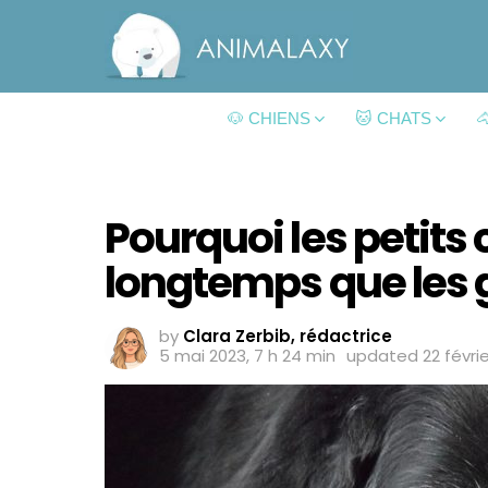
🐶 CHIENS
🐱 CHATS

Pourquoi les petits 
longtemps que les 
by
Clara Zerbib, rédactrice
5 mai 2023, 7 h 24 min
updated
22 févrie