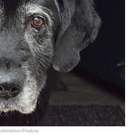
bsafeharbor/Pixabay