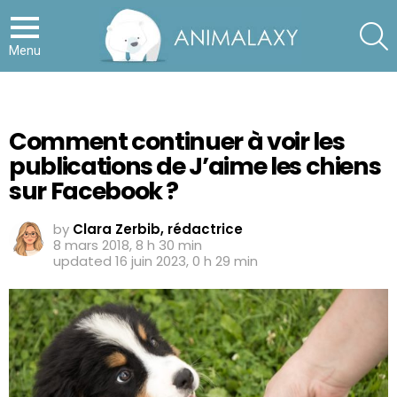
S
Menu
Comment continuer à voir les
publications de J’aime les chiens
sur Facebook ?
by
Clara Zerbib, rédactrice
8 mars 2018, 8 h 30 min
updated
16 juin 2023, 0 h 29 min