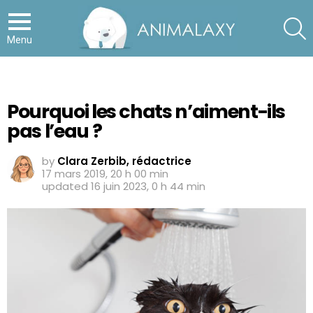
S
Menu
Pourquoi les chats n’aiment-ils
pas l’eau ?
by
Clara Zerbib, rédactrice
17 mars 2019, 20 h 00 min
updated
16 juin 2023, 0 h 44 min