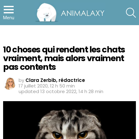
S
Menu
10 choses qui rendent les chats
vraiment, mais alors vraiment
pas contents
by
Clara Zerbib, rédactrice
17 juillet 2020, 12 h 50 min
updated
13 octobre 2022, 14 h 28 min