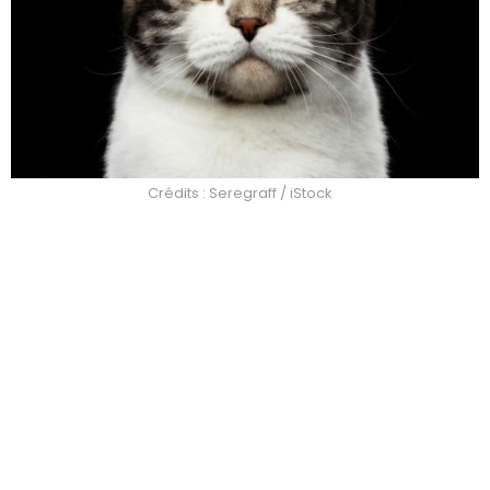
Crédits : Seregraff / iStock