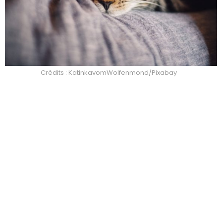
Crédits : KatinkavomWolfenmond/Pixabay