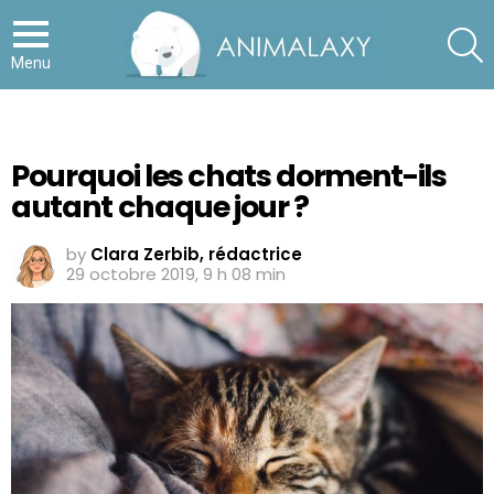
S
Menu
Pourquoi les chats dorment-ils
autant chaque jour ?
by
Clara Zerbib, rédactrice
29 octobre 2019, 9 h 08 min