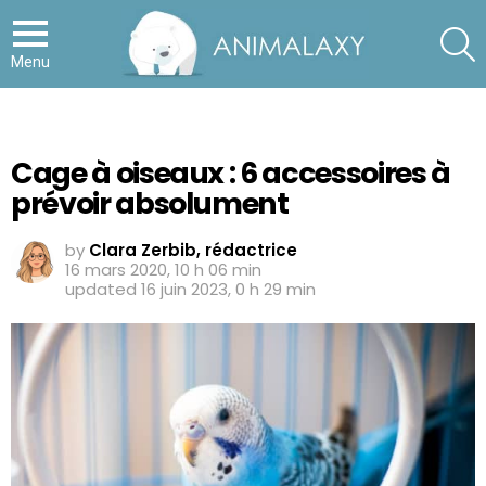
S
Menu
Cage à oiseaux : 6 accessoires à
prévoir absolument
by
Clara Zerbib, rédactrice
16 mars 2020, 10 h 06 min
updated
16 juin 2023, 0 h 29 min