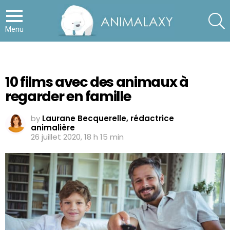
S
Menu
10 films avec des animaux à
regarder en famille
by
Laurane Becquerelle, rédactrice
animalière
26 juillet 2020, 18 h 15 min