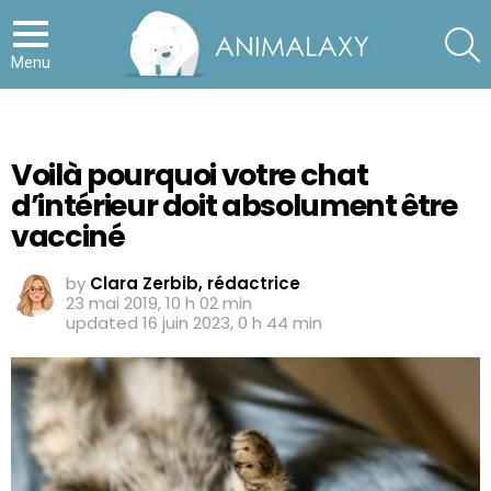
S
Menu
Voilà pourquoi votre chat
d’intérieur doit absolument être
vacciné
by
Clara Zerbib, rédactrice
23 mai 2019, 10 h 02 min
updated
16 juin 2023, 0 h 44 min