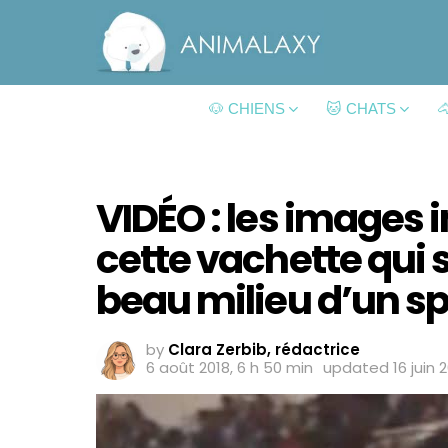
🐶 CHIENS
🐱 CHATS

VIDÉO : les images
cette vachette qui 
beau milieu d’un sp
by
Clara Zerbib, rédactrice
6 août 2018, 6 h 50 min
updated
16 juin 