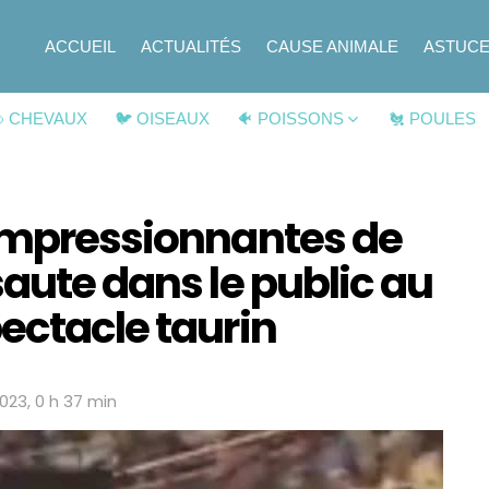
ACCUEIL
ACTUALITÉS
CAUSE ANIMALE
ASTUC
 CHEVAUX
🐦 OISEAUX
🐠 POISSONS
🐔 POULES
 impressionnantes de
saute dans le public au
ectacle taurin
2023, 0 h 37 min