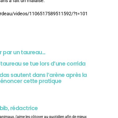
ans a fait un malaise.
rardeau/videos/1106517589511592/?t=101
er par un taureau…
 taureau se tue lors d’une corrida
idas sautent dans l’arène après la
dénoncer cette pratique
bib, rédactrice
animaux, j'aime les côtoyer au quotidien afin de mieux