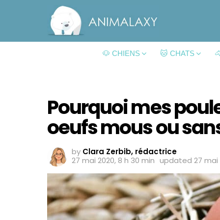
🐶 CHIENS
🐱 CHATS

Pourquoi mes poule
oeufs mous ou sans 
by
Clara Zerbib, rédactrice
27 mai 2020, 8 h 30 min
updated
27 mai 