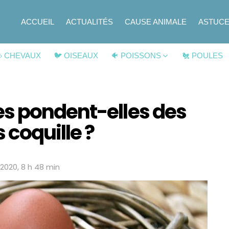
ACCUEIL
ACTUALITÉS
CAUSE ANIMALE
ASTUC
 CHEVAUX
🐦 OISEAUX
🐠 POISSONS
🐔 POULES
s pondent-elles des
coquille ?
2020, 8 h 48 min