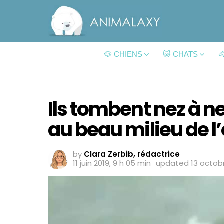
🐶 CHIENS
🐱 CHATS

Ils tombent nez à 
au beau milieu de l
by
Clara Zerbib, rédactrice
11 juin 2019, 9 h 05 min
updated
13 octobr