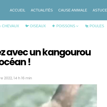
ACCUEIL
ACTUALITÉS
CAUSE ANIMALE
ASTUC
 CHEVAUX
🐦 OISEAUX
🐠 POISSONS
🐔 POULES
nez avec un kangourou
’océan !
e 2022, 14 h 16 min