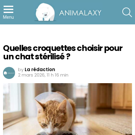
S
Menu
Quelles croquettes choisir pour
un chat stérilisé ?
by
La rédaction
2 mars 2026, 11 h 16 min