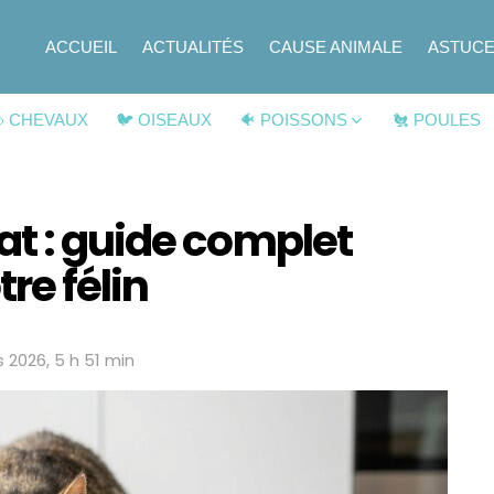
ACCUEIL
ACTUALITÉS
CAUSE ANIMALE
ASTUC
 CHEVAUX
🐦 OISEAUX
🐠 POISSONS
🐔 POULES
at : guide complet
tre félin
 2026, 5 h 51 min