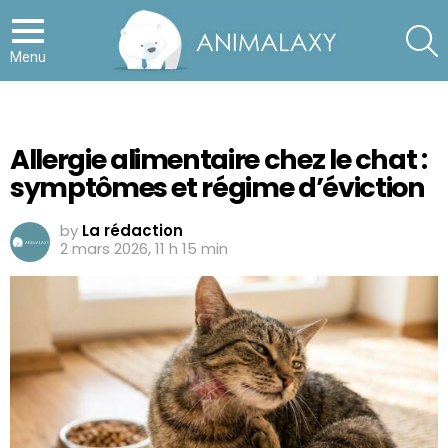
S
Menu
Allergie alimentaire chez le chat :
symptômes et régime d’éviction
by
La rédaction
2 mars 2026, 11 h 15 min