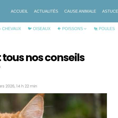
ACCUEIL
ACTUALITÉS
CAUSE ANIMALE
ASTUC
 CHEVAUX
🐦 OISEAUX
🐠 POISSONS
🐔 POULES
 tous nos conseils
rs 2026, 14 h 22 min