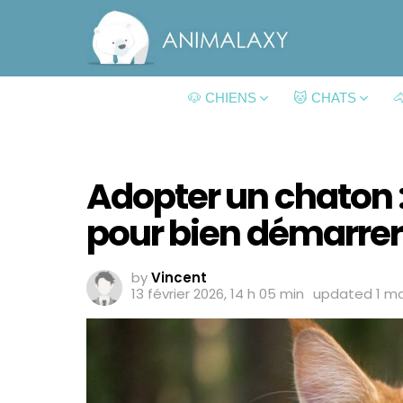
🐶 CHIENS
🐱 CHATS

Adopter un chaton :
pour bien démarrer
by
Vincent
13 février 2026, 14 h 05 min
updated
1 ma