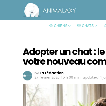
🐶 CHIENS
🐱 CHATS

Adopter un chat : le
votre nouveau co
by
La rédaction
27 février 2026, 15 h 06 min
updated
4 ju