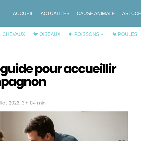
ACCUEIL
ACTUALITÉS
CAUSE ANIMALE
ASTUC
 CHEVAUX
🐦 OISEAUX
🐠 POISSONS
🐔 POULES
 guide pour accueillir
mpagnon
illet 2026, 3 h 04 min