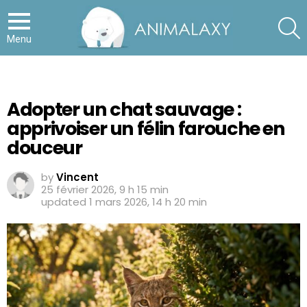
S
Menu
Adopter un chat sauvage :
apprivoiser un félin farouche en
douceur
by
Vincent
25 février 2026, 9 h 15 min
updated
1 mars 2026, 14 h 20 min