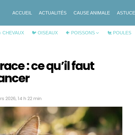
ACCUEIL
ACTUALITÉS
CAUSE ANIMALE
ASTUC
 CHEVAUX
🐦 OISEAUX
🐠 POISSONS
🐔 POULES
ace : ce qu’il faut
lancer
rs 2026, 14 h 22 min