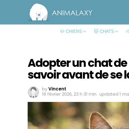
🐶 CHIENS
🐱 CHATS

Adopter un chat de r
savoir avant de se 
by
Vincent
16 février 2026, 23 h 31 min
updated
1 ma