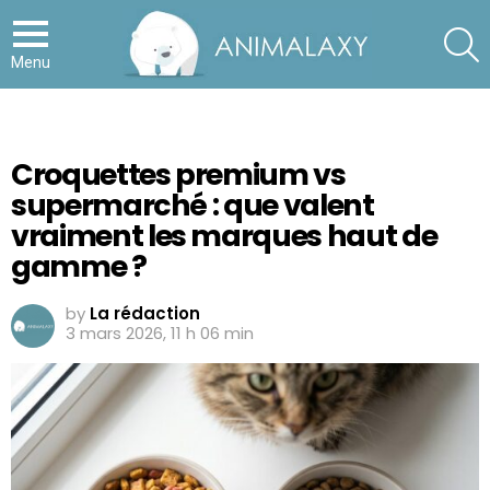
S
Menu
Croquettes premium vs
supermarché : que valent
vraiment les marques haut de
gamme ?
by
La rédaction
3 mars 2026, 11 h 06 min