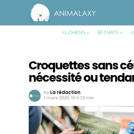
🐶 CHIENS
🐱 CHATS

Croquettes sans cér
nécessité ou tenda
by
La rédaction
1 mars 2026, 16 h 13 min