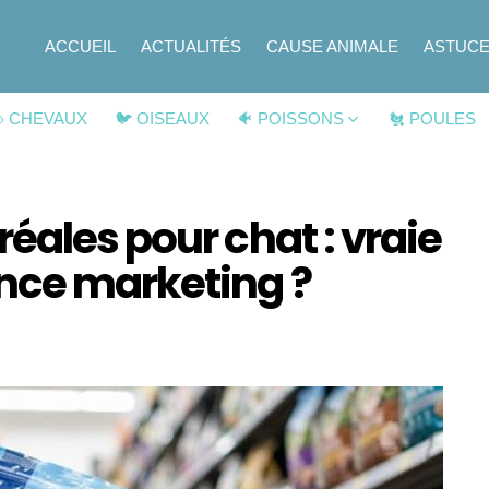
ACCUEIL
ACTUALITÉS
CAUSE ANIMALE
ASTUC
 CHEVAUX
🐦 OISEAUX
🐠 POISSONS
🐔 POULES
éales pour chat : vraie
nce marketing ?