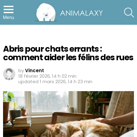
S
Menu
Abris pour chats errants :
comment aider les félins des rues
by
Vincent
18 février 2026, 14 h 02 min
updated
1 mars 2026, 14 h 23 min