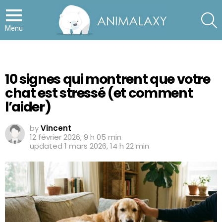
S
Menu
10 signes qui montrent que votre
chat est stressé (et comment
l’aider)
by
Vincent
12 février 2026, 9 h 05 min
updated
1 mars 2026, 14 h 22 min