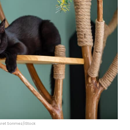
asret Sonmez/iStock