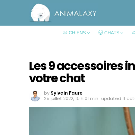
🐶 CHIENS
🐱 CHATS

Les 9 accessoires 
votre chat
by
Sylvain Faure
25 juillet 2022, 10 h 01 min
updated
11 oc