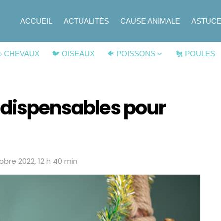
ACCUEIL
ACTUALITÉS
CAUSE ANIMALE
ASTUC
 CHEVAUX
🐦 OISEAUX
🐠 POISSONS
🐔 POULES
indispensables pour
tobre 2022, 12 h 40 min