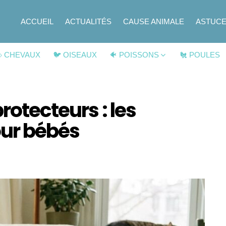
ACCUEIL
ACTUALITÉS
CAUSE ANIMALE
ASTUC
 CHEVAUX
🐦 OISEAUX
🐠 POISSONS
🐔 POULES
rotecteurs : les
our bébés