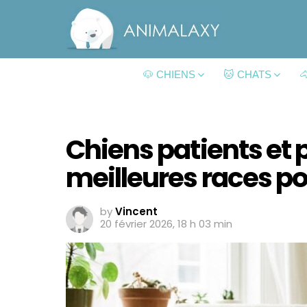
🐶 CHIENS
🐱 CHATS

Chiens patients et p
meilleures races p
by
Vincent
20 février 2026, 18 h 03 min