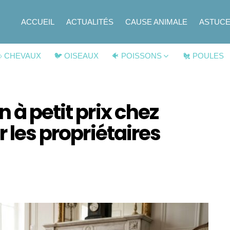
ACCUEIL
ACTUALITÉS
CAUSE ANIMALE
ASTUC
 CHEVAUX
🐦 OISEAUX
🐠 POISSONS
🐔 POULES
 à petit prix chez
r les propriétaires