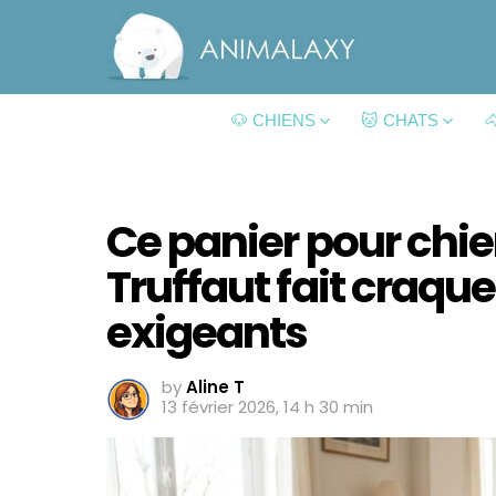
🐶 CHIENS
🐱 CHATS

Ce panier pour chien
Truffaut fait craque
exigeants
by
Aline T
13 février 2026, 14 h 30 min