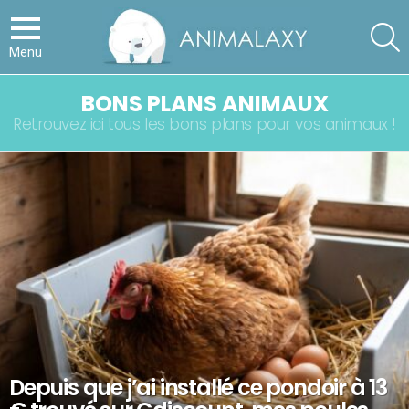
S
Menu
BONS PLANS ANIMAUX
Retrouvez ici tous les bons plans pour vos animaux !
LATEST
STORIES
Depuis que j’ai installé ce pondoir à 13