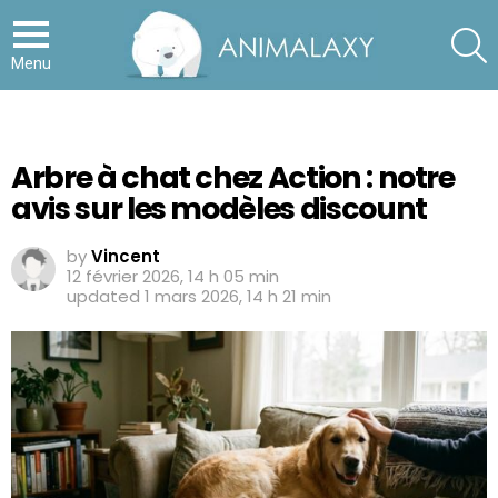
S
Menu
Arbre à chat chez Action : notre
avis sur les modèles discount
by
Vincent
12 février 2026, 14 h 05 min
updated
1 mars 2026, 14 h 21 min