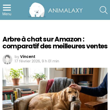
S
Menu
Arbre à chat sur Amazon :
comparatif des meilleures ventes
by
Vincent
17 février 2026, 9 h 01 min