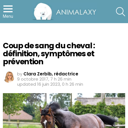
S
Menu
Coup de sang du cheval :
définition, symptômes et
prévention
by
Clara Zerbib, rédactrice
9 octobre 2017, 7 h 26 min
updated
16 juin 2023, 0 h 26 min