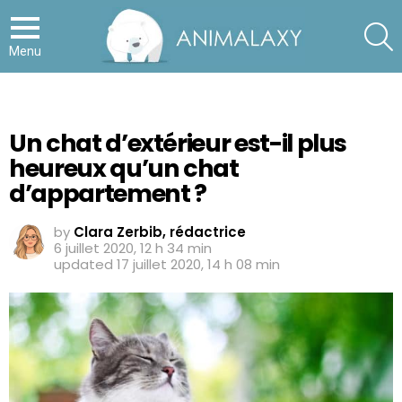
S
Menu
Un chat d’extérieur est-il plus
heureux qu’un chat
d’appartement ?
by
Clara Zerbib, rédactrice
6 juillet 2020, 12 h 34 min
updated
17 juillet 2020, 14 h 08 min