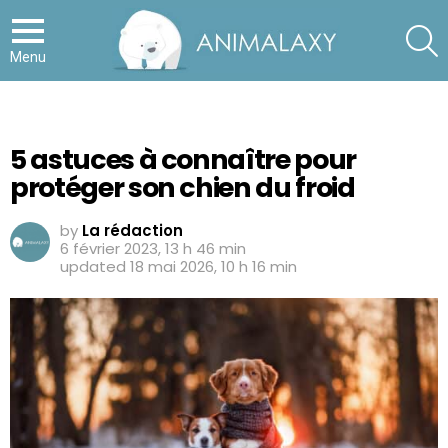
S
Menu
5 astuces à connaître pour
protéger son chien du froid
by
La rédaction
6 février 2023, 13 h 46 min
updated
18 mai 2026, 10 h 16 min