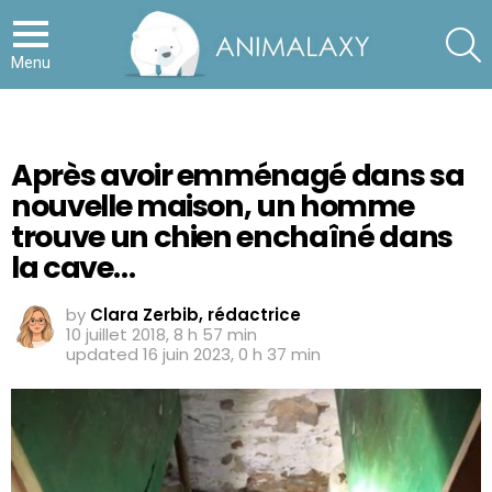
S
Menu
Après avoir emménagé dans sa
nouvelle maison, un homme
trouve un chien enchaîné dans
la cave…
by
Clara Zerbib, rédactrice
10 juillet 2018, 8 h 57 min
updated
16 juin 2023, 0 h 37 min