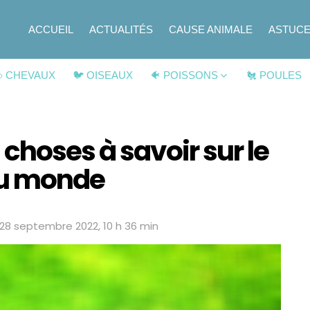
ACCUEIL
ACTUALITÉS
CAUSE ANIMALE
ASTUC
 CHEVAUX
🐦 OISEAUX
🐠 POISSONS
🐔 POULES
choses à savoir sur le
du monde
28 septembre 2022, 10 h 36 min