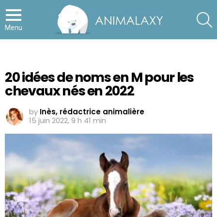
S
Menu
20 idées de noms en M pour les
chevaux nés en 2022
by
Inès, rédactrice animalière
15 juin 2022, 9 h 41 min