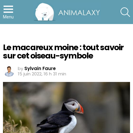
S
Menu
Le macareux moine : tout savoir
sur cet oiseau-symbole
by
Sylvain Faure
15 juin 2022, 16 h 31 min