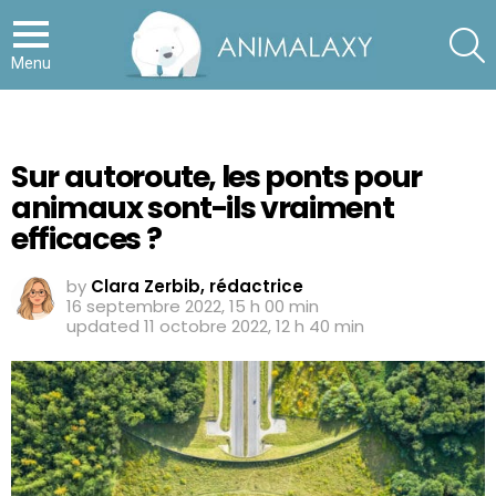
S
Menu
Sur autoroute, les ponts pour
animaux sont-ils vraiment
efficaces ?
by
Clara Zerbib, rédactrice
16 septembre 2022, 15 h 00 min
updated
11 octobre 2022, 12 h 40 min