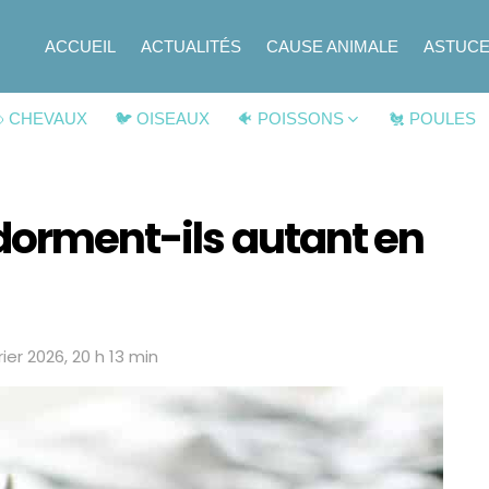
ACCUEIL
ACTUALITÉS
CAUSE ANIMALE
ASTUC
 CHEVAUX
🐦 OISEAUX
🐠 POISSONS
🐔 POULES
dorment-ils autant en
rier 2026, 20 h 13 min