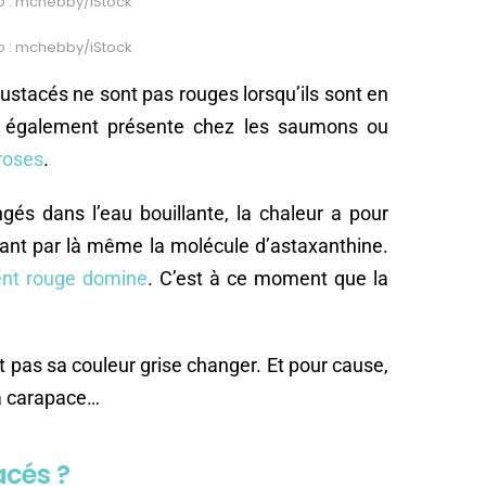
o : mchebby/iStock
o : mchebby/iStock
rustacés ne sont pas rouges lorsqu’ils sont en
st également présente chez les saumons ou
roses
.
gés dans l’eau bouillante, la chaleur a pour
érant par là même la molécule d’astaxanthine.
ent rouge domine
. C’est à ce moment que la
t pas sa couleur grise changer. Et pour cause,
a carapace…
acés ?