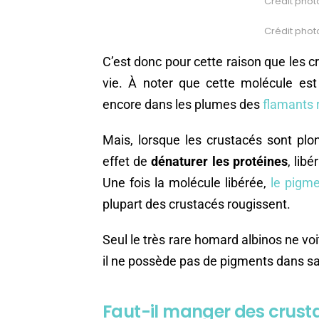
Crédit phot
Crédit phot
C’est donc pour cette raison que les c
vie. À noter que cette molécule e
encore dans les plumes des
flamants 
Mais, lorsque les crustacés sont plon
effet de
dénaturer les protéines
, lib
Une fois la molécule libérée,
le pigm
plupart des crustacés rougissent.
Seul le très rare homard albinos ne voi
il ne possède pas de pigments dans s
Faut-il manger des crust