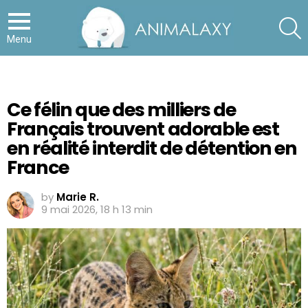
S
Menu
Ce félin que des milliers de
Français trouvent adorable est
en réalité interdit de détention en
France
by
Marie R.
9 mai 2026, 18 h 13 min