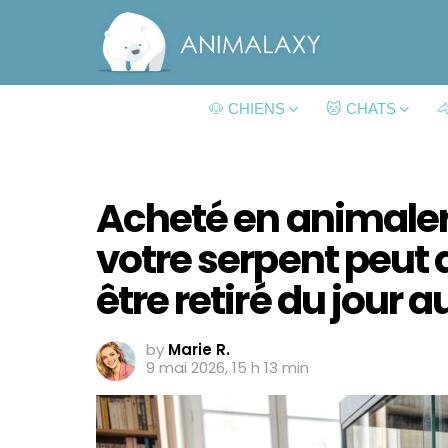
🐶 CHIENS
🐱 CHATS

Acheté en animalerie
votre serpent peu
être retiré du jour
by
Marie R.
9 mai 2026, 15 h 13 min