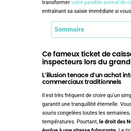
transformer
votre paisible animal de
entraînant sa saisie immédiate si vou
Sommaire
Ce fameux ticket de caiss
inspecteurs lors du gra
L’illusion tenace d’un achat int
commerciaux traditionnels
Il est très fréquent de croire qu’un s
garantit une tranquillité éternelle. Vo
souris congelées toutes les semaines,
températures. Pourtant,
le droit des
évolue à une vitesse fulgurante
. Le t