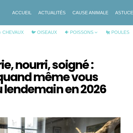
ACCUEIL
ACTUALITÉS
CAUSE ANIMALE
ASTUC
 CHEVAUX
🐦 OISEAUX
🐠 POISSONS
🐔 POULES
, nourri, soigné :
t quand même vous
 au lendemain en 2026