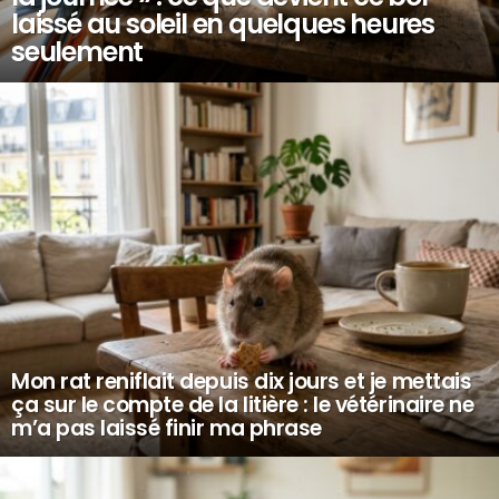
laissé au soleil en quelques heures
seulement
Mon rat reniflait depuis dix jours et je mettais
ça sur le compte de la litière : le vétérinaire ne
m’a pas laissé finir ma phrase