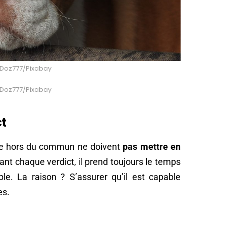
: Doz777/Pixabay
: Doz777/Pixabay
ct
ge hors du commun ne doivent
pas mettre en
nt chaque verdict, il prend toujours le temps
e. La raison ? S’assurer qu’il est capable
es.