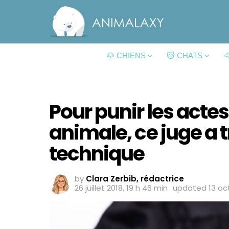
🐶 CHIENS
🐱 CHATS

Pour punir les acte
animale, ce juge a 
technique
by
Clara Zerbib, rédactrice
26 juillet 2018, 19 h 46 min
updated
13 oc