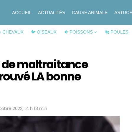
ACCUEIL
ACTUALITÉS
CAUSE ANIMALE
ASTUC
 CHEVAUX
🐦 OISEAUX
🐠 POISSONS
🐔 POULES
s de maltraitance
trouvé LA bonne
tobre 2022, 14 h 18 min