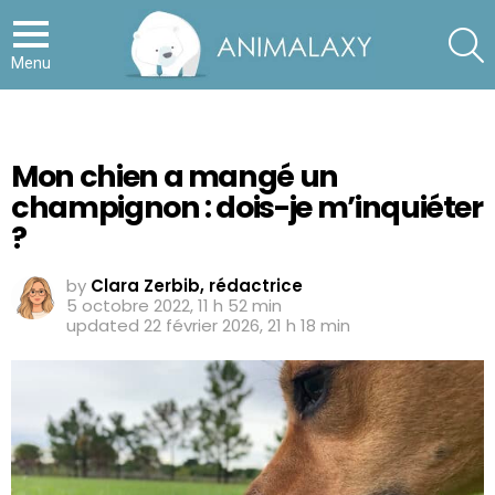
S
Menu
Mon chien a mangé un
champignon : dois-je m’inquiéter
?
by
Clara Zerbib, rédactrice
5 octobre 2022, 11 h 52 min
updated
22 février 2026, 21 h 18 min