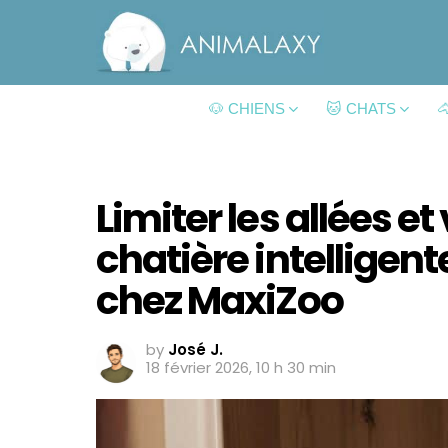
🐶 CHIENS
🐱 CHATS

Limiter les allées et
chatière intelligent
chez MaxiZoo
by
José J.
18 février 2026, 10 h 30 min