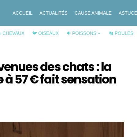
ACCUEIL
ACTUALITÉS
CAUSE ANIMALE
ASTUC
 CHEVAUX
🐦 OISEAUX
🐠 POISSONS
🐔 POULES
 venues des chats : la
e à 57 € fait sensation