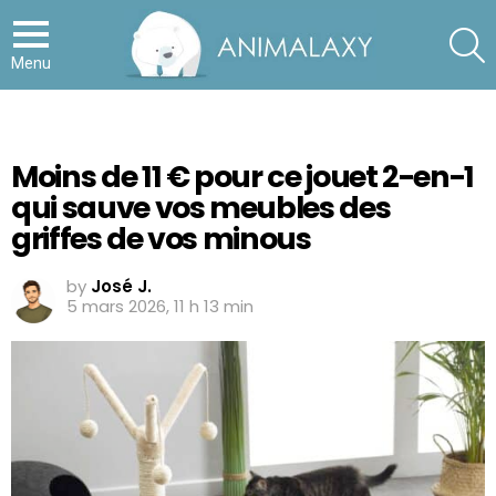
S
Menu
Moins de 11 € pour ce jouet 2-en-1
qui sauve vos meubles des
griffes de vos minous
by
José J.
5 mars 2026, 11 h 13 min