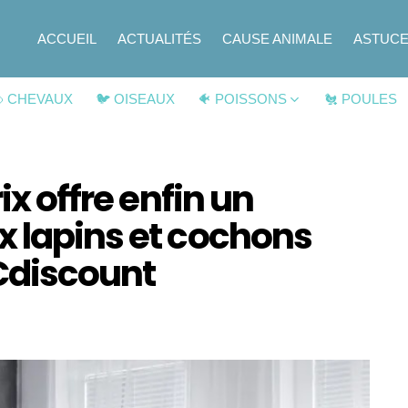
ACCUEIL
ACTUALITÉS
CAUSE ANIMALE
ASTUC
 CHEVAUX
🐦 OISEAUX
🐠 POISSONS
🐔 POULES
ix offre enfin un
x lapins et cochons
 Cdiscount