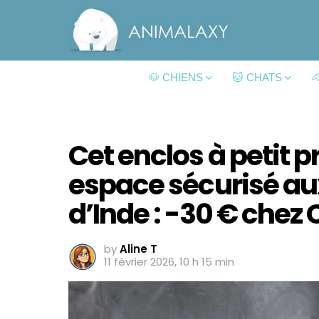
🐶 CHIENS
🐱 CHATS

Cet enclos à petit pr
espace sécurisé au
d’Inde : -30 € chez
by
Aline T
11 février 2026, 10 h 15 min