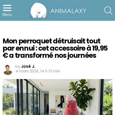
S
Menu
Mon perroquet détruisait tout
par ennui : cet accessoire à 19,95
€ a transformé nos journées
by
José J.
4 mars 2026, 14 h 13 min