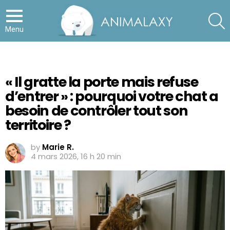
S
Menu
« Il gratte la porte mais refuse
d’entrer » : pourquoi votre chat a
besoin de contrôler tout son
territoire ?
by
Marie R.
4 mars 2026, 16 h 20 min