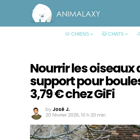
🐶 CHIENS
🐱 CHATS

Nourrir les oiseaux du
support pour boules
3,79 € chez GiFi
by
José J.
20 février 2026, 10 h 20 min