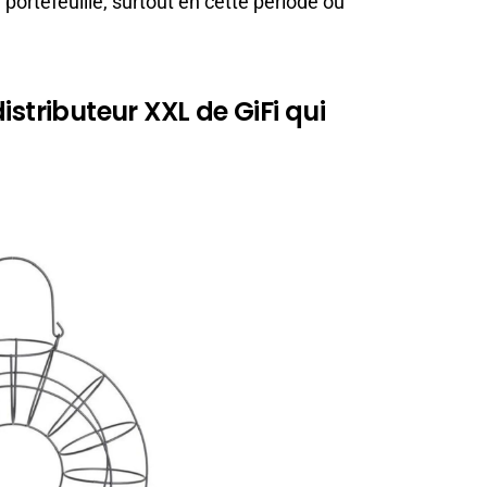
 portefeuille, surtout en cette période où
istributeur XXL de GiFi qui