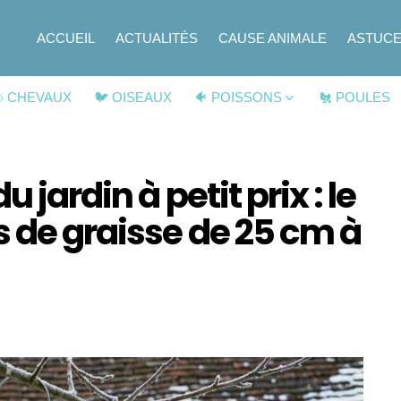
ACCUEIL
ACTUALITÉS
CAUSE ANIMALE
ASTUC
 CHEVAUX
🐦 OISEAUX
🐠 POISSONS
🐔 POULES
 jardin à petit prix : le
 de graisse de 25 cm à